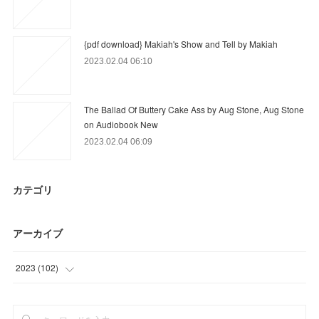
{pdf download} Makiah's Show and Tell by Makiah
2023.02.04 06:10
The Ballad Of Buttery Cake Ass by Aug Stone, Aug Stone
on Audiobook New
2023.02.04 06:09
カテゴリ
アーカイブ
2023
(
102
)
(
15
)